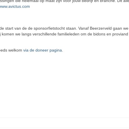
singen die helemaal op maat zijn voor jouw bedrijf en branche. Dit all
www.avictus.com
de start van de de sponsorfietstocht staan. Vanaf Beerzerveld gaan we
j komen we langs verschillende familieleden om de bidons en proviand
steeds welkom
via de doneer pagina
.