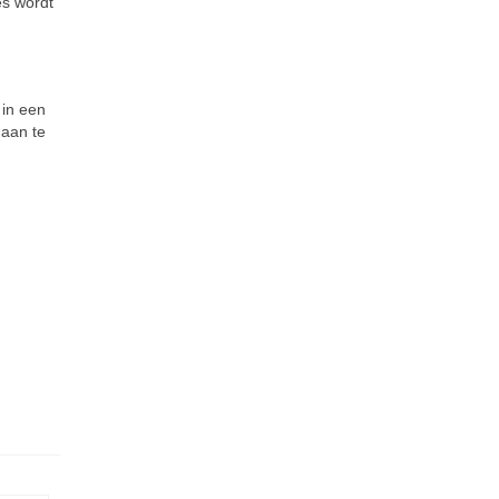
es wordt
 in een
 aan te